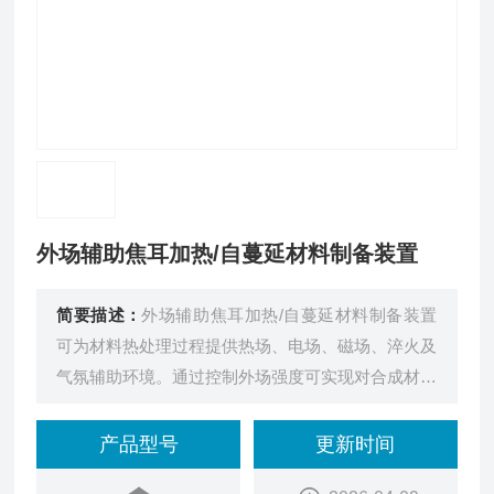
外场辅助焦耳加热/自蔓延材料制备装置
简要描述：
外场辅助焦耳加热/自蔓延材料制备装置
可为材料热处理过程提供热场、电场、磁场、淬火及
气氛辅助环境。通过控制外场强度可实现对合成材料
的辅助控制；热处理模式有焦耳加热、燃烧合成等方
式。整机模块化设计，自动控制程度高；由反应腔
产品型号
更新时间
体、电控柜系统、外部磁场线圈、水冷机构成。