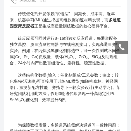
浏览次数：517
传统催化剂开发依赖“试错法”，周期长、成本高。近年
来，机器学习(ML)通过挖掘高维数据加速材料发现，而
多通道
固定床反应器
正是生成高质量训练数据的核心硬件平台。
该反应器可同时运行8–16组独立反应通道，每通道配备
独立温控、质量流量控制器与在线检测接口，实现高通量并行
实验。例如，在丙烷脱氢催化剂筛选中，可一次性测试不同金
属(Cr、Pt、Ga)负载量、载体(Al₂O₃、ZrO₂、SiO₂)及助剂组
合，24小时内产出数百组活性、选择性、稳定性数据。
这些结构化数据(输入：催化剂组成/工艺参数；输出：转
化率/失活速率)可直接用于训练ML模型(如随机森林、神经网
络)，预测新配方性能，并指导下一轮实验设计(主动学习)。某
研究团队利用此方法，仅用3轮迭代即发现一种高稳定性Pt-
Sn/Al₂O₃催化剂，效率提升5倍。
为保障数据质量，多通道系统需解决通道间一致性问题：