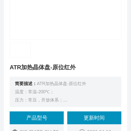
ATR加热晶体盘-原位红外
简要描述：
ATR加热晶体盘-原位红外
温度：常温-200℃；
压力：常压，开放体系；
样品：滴涂样品（样品粘稠状/糊状/流动性不强）；
滴涂样品区域：晶体裸漏面积10mm；
产品型号
更新时间
晶体：选配（锗硅晶体适用于135℃以下，