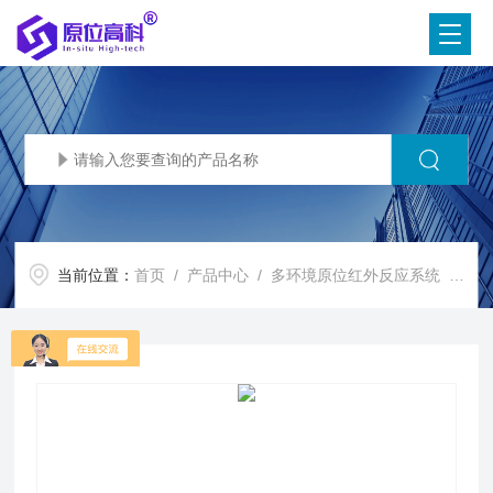
当前位置：
首页
/
产品中心
/
多环境原位红外反应系统
/
原位